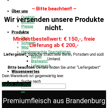
– Bitte beachten!! –
Über uns
Qualität
Wir versenden unsere Produkte
Umwelt
nicht.
Presse
Produkte
Mindestbestellwert: € 150,-, freie
Rind
Schwein
Lieferung ab € 200,-
Wild
Handgemachte Spezialitäten
Liefergebiet:
Südliche Stadtteile Berlin, Potsdam und südl.
Burger
Umland.
Bratwurst
Leberwurst
Bitte beachten
: Details finden Sie unter “Liefergebiet”
Wissenswertes
Dein Warenkorb ist gegenwärtig leer.
Suche nach:
Zurück zum Shop
Premiumfleisch aus Brandenburg
Warenkorb /
€
0,00
0