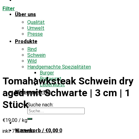
Filter
Über uns
Qualität
Umwelt
Presse
Produkte
Rind
Schwein
Wild
Handgemachte Spezialitäten
Burger
Tomahawksteak Schwein dry
Bratwurst
Leberwurst
aged mit Schwarte | 3 cm | 1
Wissenswertes
Stück
Suche nach:
€
19,00
/
kg
Warenkorb /
€
0,00
0
inkl. 7 % MwSt.