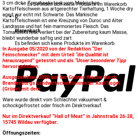
3 cm dicke Tomahawksteak vom Märkischen
Es befinden sich keine Produkte im Warenkorb.
Kartoffelschwein aus artgerechter Tierhaltung, 1 Woche dry
aged, nur echt mit Schwarte. Das Märkische
0
Kartoffelschwein ist eine Kreuzung von Duroc und Alter
Landrasse und hat fein marmoriertes Fleisch. Das
Warenkorb
Tomahawksteak verliert bei der Zubereitung kaum Masse,
bleibt wunderbar saftig und zart.
Es befinden sich keine Produkte im Warenkorb.
I
n Ausgabe 05/2020 von der Redaktion
“Der
Feinschmecker” mit dem Urteil
“die Qualität ist
herausragend”
getestet und als
“Unser besonderer Tipp
hervorgehoben.
Ausgezeichnet 2020 auf der Grünen Woche durch
Brandenburgs Landwirtschaftsminister Axel Vogel
(Grüne) mit dem
Ware wurde direkt vom Schlachter vakuumiert &
schockgefrostet oder frisch im Direktverkauf.
Nur im Direktverkauf “Hall of Meat” in Jahnstraße 26-28,
15745 Wildau verfügbar.
Öffnungszeiten: