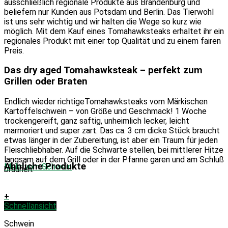
ausschließlich regionale Produkte aus Brandenburg und
beliefern nur Kunden aus Potsdam und Berlin. Das Tierwohl
ist uns sehr wichtig und wir halten die Wege so kurz wie
möglich. Mit dem Kauf eines Tomahawksteaks erhaltet ihr ein
regionales Produkt mit einer top Qualität und zu einem fairen
Preis.
Das dry aged Tomahawksteak – perfekt zum
Grillen oder Braten
Endlich wieder richtigeTomahawksteaks vom Märkischen
Kartoffelschwein – von Größe und Geschmack! 1 Woche
trockengereift, ganz saftig, unheimlich lecker, leicht
marmoriert und super zart. Das ca. 3 cm dicke Stück braucht
etwas länger in der Zubereitung, ist aber ein Traum für jeden
Fleischliebhaber. Auf die Schwarte stellen, bei mittlerer Hitze
langsam auf dem Grill oder in der Pfanne garen und am Schluß
Ähnliche Produkte
Mehr vom Schwein
bräunen.
+
Schnellansicht
Schwein