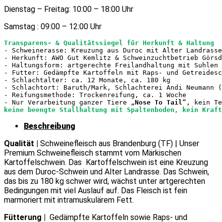
Dienstag – Freitag: 10:00 – 18:00 Uhr
Samstag : 09:00 – 12:00 Uhr
Transparens- & Qualitätssiegel für Herkunft & Haltung
- Schweinerasse: Kreuzung aus Duroc mit Alter Landrasse
- Herkunft: AWO Gut Kemlitz & Schweinzuchtbetrieb Görsd
- Haltungsform: artgerechte Freilandhaltung mit Suhlen 
- Futter: Gedämpfte Kartoffeln mit Raps- und Getreidesc
- Schlachtalter: ca. 12 Monate, ca. 180 kg 

- Schlachtort: Baruth/Mark, Schlachterei Andi Neumann (
- Reifungsmethode: Trockenreifung, ca. 1 Woche 

- Nur Verarbeitung ganzer Tiere 
„
Nose To Tail
“
keine beengte Stallhaltung mit Spaltenboden, kein Kraft
Beschreibung
Qualität
|
Schweinefleisch aus Brandenburg (TF) | Unser
Premium Schweinefleisch stammt vom Märkischen
Kartoffelschwein. Das Kartoffelschwein ist eine Kreuzung
aus dem Duroc-Schwein und Alter Landrasse. Das Schwein,
das bis zu 180 kg schwer wird, wächst unter artgerechten
Bedingungen mit viel Auslauf auf. Das Fleisch ist fein
marmoriert mit intramuskulärem Fett.
Fütterung |
Gedämpfte Kartoffeln sowie Raps- und